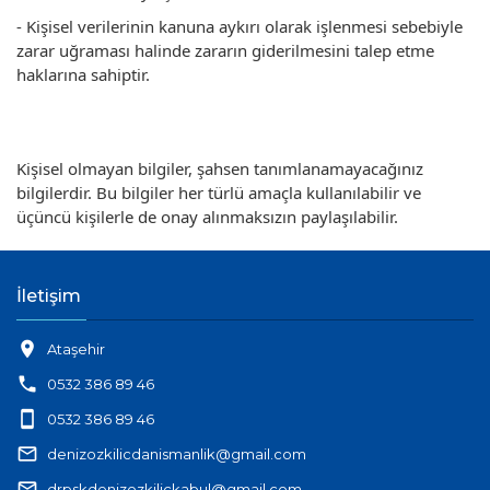
- Kişisel verilerinin kanuna aykırı olarak işlenmesi sebebiyle
zarar uğraması halinde zararın giderilmesini talep etme
haklarına sahiptir.
Kişisel olmayan bilgiler, şahsen tanımlanamayacağınız
bilgilerdir. Bu bilgiler her türlü amaçla kullanılabilir ve
üçüncü kişilerle de onay alınmaksızın paylaşılabilir.
İletişim
location_on
Ataşehir
phone
0532 386 89 46
smartphone
0532 386 89 46
mail_outline
denizozkilicdanismanlik@gmail.com
mail_outline
drpskdenizozkilickabul@gmail.com