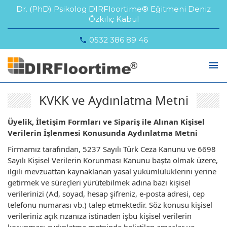
Dr. (PhD) Psikolog DIRFloortime® Eğitmeni Deniz
Özkılıç Kabul
0532 386 89 46
phone
menu
KVKK ve Aydınlatma Metni
Üyelik, İletişim Formları ve Sipariş ile Alınan Kişisel
Verilerin İşlenmesi Konusunda Aydınlatma Metni
Firmamız tarafından, 5237 Sayılı Türk Ceza Kanunu ve 6698
Sayılı Kişisel Verilerin Korunması Kanunu başta olmak üzere,
ilgili mevzuattan kaynaklanan yasal yükümlülüklerini yerine
getirmek ve süreçleri yürütebilmek adına bazı kişisel
verilerinizi (Ad, soyad, hesap şifreniz, e-posta adresi, cep
telefonu numarası vb.) talep etmektedir. Söz konusu kişisel
verileriniz açık rızanıza istinaden işbu kişisel verilerin